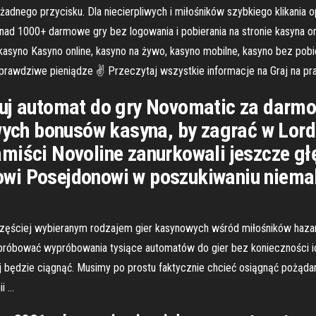
adnego przycisku. Dla niecierpliwych i miłośników szybkiego klikania
nad 1000+ darmowe gry bez logowania i pobierania na stronie kasyna o
syno Kasyno online, kasyno na żywo, kasyno mobilne, kasyno bez pobier
prawdziwe pieniądze ✌ Przeczytaj wszystkie informacje na Graj na 
uj automat do gry Novomatic za darmo b
owych bonusów kasyna, by zagrać w Lord
miści Novoline zanurkowali jeszcze gł
owi Posejdonowi w poszukiwaniu niem
jczęściej wybieranym rodzajem gier kasynowych wśród miłośników hazardu
bować wypróbowania tysiące automatów do gier bez konieczności ich po
ej będzie ciągnąć. Musimy po prostu faktycznie chcieć osiągnąć pożąda
ii …