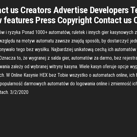
ct us Creators Advertise Developers T
features Press Copyright Contact us 
ów i ryzyka Ponad 1000+ automatów, ruletek i innych gier kasynowych 
ględu na motyw automatu zawsze znajdą sposób, by dostarczyć jednej 
onywało tego bez wysiłku. Najbardziej unikatową cechą ich automatów
nacza to, że wygranej z salda gier, automatów za darmo, bez rejestrac
ia zależy od wybranej witryny kasyna. Wiele kasyn oferuje opcje wyp
ych. W Online Kasynie HEX bez Tobie wszystko o automatach online, ich h
ą popularność darmowych automatów do logowania online i zmienność ic
tach. 3/2/2020