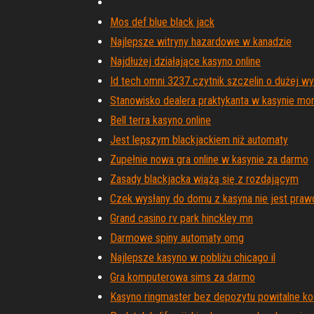
Mos def blue black jack
Najlepsze witryny hazardowe w kanadzie
Najdłużej działające kasyno online
Id tech omni 3237 czytnik szczelin o dużej w
Stanowisko dealera praktykanta w kasynie mo
Bell terra kasyno online
Jest lepszym blackjackiem niż automaty
Zupełnie nowa gra online w kasynie za darmo
Zasady blackjacka wiążą się z rozdającym
Czek wysłany do domu z kasyna nie jest pra
Grand casino rv park hinckley mn
Darmowe spiny automaty omg
Najlepsze kasyno w pobliżu chicago il
Gra komputerowa sims za darmo
Kasyno ringmaster bez depozytu powitalne k