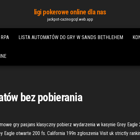
ligi pokerowe online dla nas
jackpot-cazinogcql.web.app
 RPA
LISTA AUTOMATÓW DO GRY W SANDS BETHLEHEM
KON
INE
tów bez pobierania
mowe gry pasjans klasyczny pobierz wydarzenia w kasynie Grey Eagle 
agle otwarte 200 fs. California 199n zgłoszenia Visit uk strictly ranki